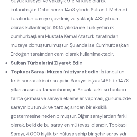
büyük kiliseydi ve yaklaşık 916 yıl kilise olarak
kullanılmıştır. Daha sonra 1453 yılında Sultan II. Mehmet
tarafından camiye çevrilmiş ve yaklaşık 483 yıl cami
olarak kullanılmıştır. 1934 yılında ise Türkiye’nin ilk
cumhurbaşkanı Mustafa Kemal Atatürk tarafından
müzeye dönüştürülmüştür. Şu anda ise Cumhurbaşkanı
Erdoğan tarafından cami olarak kullanılmaktadır.
Sultan Türbelerini Ziyaret Edin
Topkapı Sarayı Müzesi’ni ziyaret edin:
İstanbul’un
fetih sonrası ikinci sarayıdır. Sarayın inşası 1465 ile 1478
yılları arasında tamamlanmıştır. Ancak farklı sultanların
tahta çıkması ve saraya eklemeler yapması, günümüzde
sarayın bütünlük ve tarz açısından bir eksiklik
göstermesine neden olmuştur. Diğer saraylardan farklı
olarak, belki de bu saray en mütevazı olanıdır. Topkapı
Sarayı, 4.000 kişilik bir nüfusa sahip bir şehir sarayıydı.