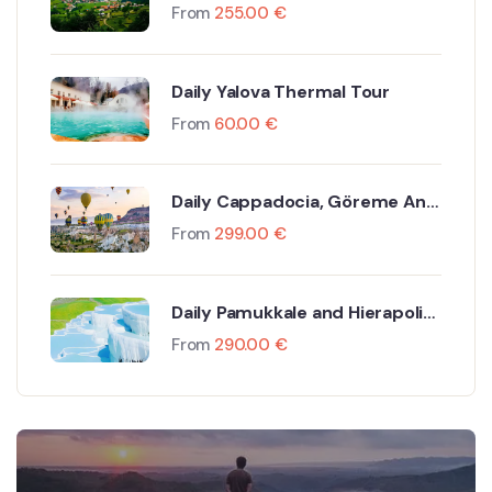
Including Flight and Hotel
From
255.00
€
Daily Yalova Thermal Tour
From
60.00
€
Daily Cappadocia, Göreme And
Ürgüp Tour By Plane
From
299.00
€
Daily Pamukkale and Hierapolis
Tour
From
290.00
€