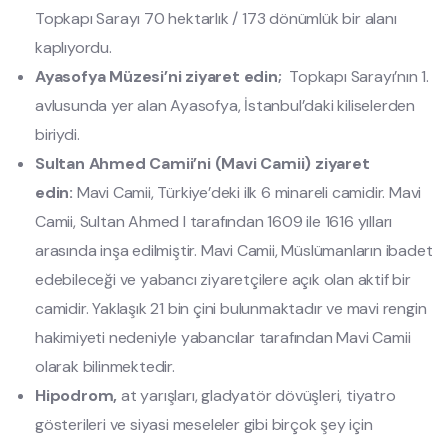
Topkapı Sarayı 70 hektarlık / 173 dönümlük bir alanı
kaplıyordu.
Ayasofya Müzesi’ni ziyaret edin;
Topkapı Sarayı’nın 1.
avlusunda yer alan Ayasofya, İstanbul’daki kiliselerden
biriydi.
Sultan Ahmed Camii’ni (Mavi Camii) ziyaret
edin:
Mavi Camii, Türkiye’deki ilk 6 minareli camidir. Mavi
Camii, Sultan Ahmed I tarafından 1609 ile 1616 yılları
arasında inşa edilmiştir. Mavi Camii, Müslümanların ibadet
edebileceği ve yabancı ziyaretçilere açık olan aktif bir
camidir. Yaklaşık 21 bin çini bulunmaktadır ve mavi rengin
hakimiyeti nedeniyle yabancılar tarafından Mavi Camii
olarak bilinmektedir.
Hipodrom,
at yarışları, gladyatör dövüşleri, tiyatro
gösterileri ve siyasi meseleler gibi birçok şey için